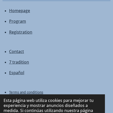
Homepage
Program
Registration
Contact
7 tradition
Español
Terms and conditions
Privacy Policy
Esta página web utiliza cookies para mejorar tu
Legal notice
experiencia y mostrar anuncios diseñados a
medida. Si continúas utilizando nuestra página